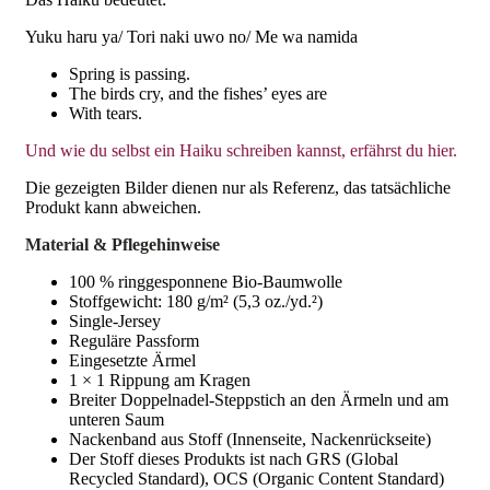
Yuku haru ya/ Tori naki uwo no/ Me wa namida
Spring is passing.
The birds cry, and the fishes’ eyes are
With tears.
Und wie du selbst ein Haiku schreiben kannst, erfährst du hier.
Die gezeigten Bilder dienen nur als Referenz, das tatsächliche
Produkt kann abweichen.
Material & Pflegehinweise
100 % ringgesponnene Bio-Baumwolle
Stoffgewicht: 180 g/m² (5,3 oz./yd.²)
Single-Jersey
Reguläre Passform
Eingesetzte Ärmel
1 × 1 Rippung am Kragen
Breiter Doppelnadel-Steppstich an den Ärmeln und am
unteren Saum
Nackenband aus Stoff (Innenseite, Nackenrückseite)
Der Stoff dieses Produkts ist nach GRS (Global
Recycled Standard), OCS (Organic Content Standard)